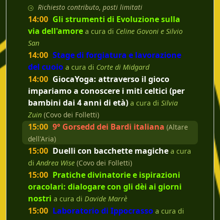
Richiesto contributo, posti limitati
14:00
Gli strumenti di Evoluzione sulla
via dell'amore
a cura di
Celine Govoni e Silvio
San
14:00
Stage di forgiatura e lavorazione
del cuoio
a cura di
Corte di Midgard
14:00
GiocaYoga: attraverso il gioco
impariamo a conoscere i miti celtici (per
bambini dai 4 anni di età)
a cura di
Silvia
Zuin
(Covo dei Folletti)
15:00
9° Gorsedd dei Bardi italiana
(Altare
dell'Aria)
15:00
Duelli con bacchette magiche
a cura
di
Andrea Wise
(Covo dei Folletti)
15:00
Pratiche divinatorie e ispirazioni
oracolari: dialogare con gli dèi ai giorni
nostri
a cura di
Davide Marrè
15:00
Laboratorio di Ippocrasso
a cura di