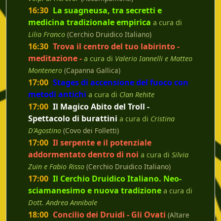
16:30
La suagneusa, tra secretti e
medicina tradizionale empirica
a cura di
Lilia Franco
(Cerchio Druidico Italiano)
16:30
Trova il centro del tuo labirinto -
meditazione -
a cura di
Valerio Iannelli e Matteo
Montenero
(Capanna Gallica)
17:00
Stages di accensione del fuoco con
metodi antichi
a cura di
Clan Rehite
17:00
Il Magico Abito del Troll -
Spettacolo di burattini
a cura di
Cristina
D'Agostino
(Covo dei Folletti)
17:00
Il serpente e il potenziale
addormentato dentro di noi
a cura di
Silvia
Zuin e Fabio Risso
(Cerchio Druidico Italiano)
17:00
Il Cerchio Druidico Italiano. Neo-
sciamanesimo e nuova tradizione
a cura di
Dott. Andrea Annibale
18:00
Concilio dei Druidi - Gli Ovati
(Altare