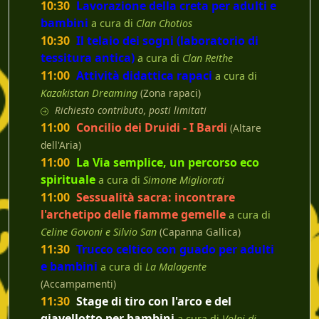
10:30
Lavorazione della creta per adulti e
bambini
a cura di
Clan Chotios
10:30
Il telaio dei sogni (laboratorio di
tessitura antica)
a cura di
Clan Reithe
11:00
Attività didattica rapaci
a cura di
Kazakistan Dreaming
(Zona rapaci)
Richiesto contributo, posti limitati
11:00
Concilio dei Druidi - I Bardi
(Altare
dell'Aria)
11:00
La Via semplice, un percorso eco
spirituale
a cura di
Simone Migliorati
11:00
Sessualità sacra: incontrare
l'archetipo delle fiamme gemelle
a cura di
Celine Govoni e Silvio San
(Capanna Gallica)
11:30
Trucco celtico con guado per adulti
e bambini
a cura di
La Malagente
(Accampamenti)
11:30
Stage di tiro con l'arco e del
giavellotto per bambini
a cura di
Volpi di