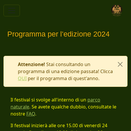
Programma per l'edizione 2024
Attenzione!
Stai consultando un
programma di una edizione passata! Clicca
QUI
per il programma di quest'anno.
Il festival si svolge all'interno di un
parco
naturale
. Se avete qualche dubbio, consultate le
nostre
FAQ
.
Il festival inizierà alle ore 15.00 di venerdì 24