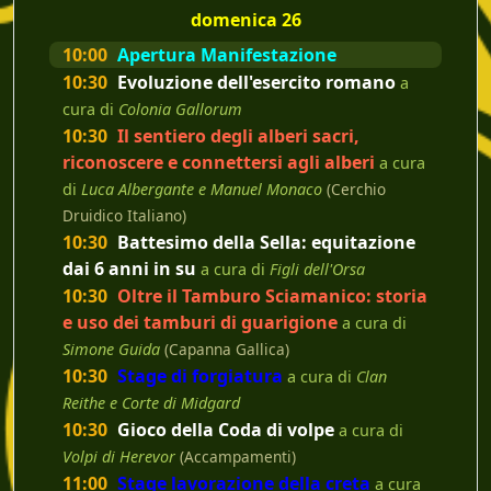
domenica 26
10:00
Apertura Manifestazione
10:30
Evoluzione dell'esercito romano
a
cura di
Colonia Gallorum
10:30
Il sentiero degli alberi sacri,
riconoscere e connettersi agli alberi
a cura
di
Luca Albergante e Manuel Monaco
(Cerchio
Druidico Italiano)
10:30
Battesimo della Sella: equitazione
dai 6 anni in su
a cura di
Figli dell'Orsa
10:30
Oltre il Tamburo Sciamanico: storia
e uso dei tamburi di guarigione
a cura di
Simone Guida
(Capanna Gallica)
10:30
Stage di forgiatura
a cura di
Clan
Reithe e Corte di Midgard
10:30
Gioco della Coda di volpe
a cura di
Volpi di Herevor
(Accampamenti)
11:00
Stage lavorazione della creta
a cura