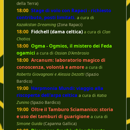
della Terra)
18:00
Stage di volo con Rapaci - richiesto
contributo, posti limitati.
a cura di
Kazakistan Dreaming
(Zona Rapaci)
18:00
Fidchell (dama celtica)
a cura di
Clan
Chotios
18:00
Ogma - Ogmios, il mistero dei Feda
ogamici
a cura di
Ossian D'Ambrosio
18:00
Arcanum: laboratorio magico di
conoscenza, volontà e amore
a cura di
Roberto Giovagnoni e Alessia Dezotti
(Spazio
Bardico)
19:00
Harpmonia Mundi: viaggio alla
riscoperta dell'arpa celtica
a cura di
Katia
Zunino
(Spazio Bardico)
19:00
Oltre il Tamburo Sciamanico: storia
e uso dei tamburi di guarigione
a cura di
Simone Guida
(Capanna Gallica)