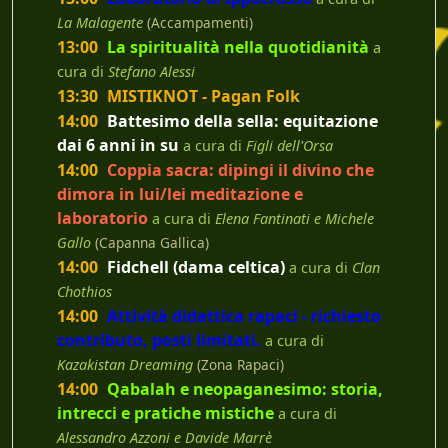
La Malagente
(Accampamenti)
13:00
La spiritualità nella quotidianità
a
cura di
Stefano Alessi
13:30
MISTIKNOT - Pagan Folk
14:00
Battesimo della sella: equitazione
dai 6 anni in su
a cura di
Figli dell'Orsa
14:00
Coppia sacra: dipingi il divino che
dimora in lui/lei meditazione e
laboratorio
a cura di
Elena Fantinati e Michele
Gallo
(Capanna Gallica)
14:00
Fidchell (dama celtica)
a cura di
Clan
Chothios
14:00
Attività didattica rapaci - richiesto
contributo, posti limitati.
a cura di
Kazakistan Dreaming
(Zona Rapaci)
14:00
Qabalah e neopaganesimo: storia,
intrecci e pratiche mistiche
a cura di
Alessandro Azzoni e Davide Marrè