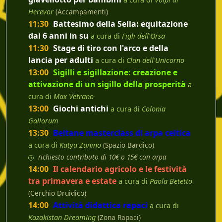
Herevor
(Accampamenti)
11:30
Battesimo della Sella: equitazione
dai 6 anni in su
a cura di
Figli dell'Orsa
11:30
Stage di tiro con l'arco e della
lancia per adulti
a cura di
Clan dell'Unicorno
13:00
Sigilli e sigillazione: creazione e
attivazione di un sigillo della prosperità
a
cura di
Max Vetrano
13:00
Giochi antichi
a cura di
Colonia
Gallorum
13:30
Beltane masterclass di arpa celtica
a cura di
Katya Zunino
(Spazio Bardico)
richiesto contributo di 10€ o 15€ con arpa
14:00
Il calendario agricolo e le festività
tra primavera e estate
a cura di
Paola Betetto
(Cerchio Druidico)
14:00
Attività didattica rapaci
a cura di
Kazakistan Dreaming
(Zona Rapaci)