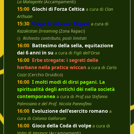
La Malagente
(Accampamenti)
15:00
Giochi di Forza Celtica
a cura di
Clan
Arthuan
15:30
Stage di volo con Rapaci
a cura di
Kazakistan Dreaming
(Zona Rapaci)
Richiesto contributo, posti limitati
16:00
Battesimo della sella, equitazione
dai 6 anni in su
a cura di
Figli dell'Orsa
16:00
Erbe stregate: i segreti delle
herbane nella pratica wiccan
a cura di
Carlo
Cozzi
(Cerchio Druidico)
16:00
I molti modi di dirsi pagani. La
spiritualità degli antichi dèi nella società
contemporanea
a cura di
Prof.ssa Stefania
Palmisano e del Prof. Nicola Pannofino
16:00
Evoluzione dell'esercito romano
a
cura di
Colonia Gallorum
16:00
Gioco della Coda di volpe
a cura di
Volpi di Herevor
(Accampamenti)