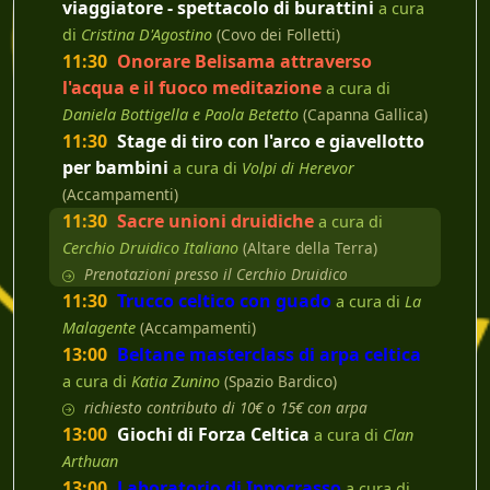
viaggiatore - spettacolo di burattini
a cura
di
Cristina D'Agostino
(Covo dei Folletti)
11:30
Onorare Belisama attraverso
l'acqua e il fuoco meditazione
a cura di
Daniela Bottigella e Paola Betetto
(Capanna Gallica)
11:30
Stage di tiro con l'arco e giavellotto
per bambini
a cura di
Volpi di Herevor
(Accampamenti)
11:30
Sacre unioni druidiche
a cura di
Cerchio Druidico Italiano
(Altare della Terra)
Prenotazioni presso il Cerchio Druidico
11:30
Trucco celtico con guado
a cura di
La
Malagente
(Accampamenti)
13:00
Beltane masterclass di arpa celtica
a cura di
Katia Zunino
(Spazio Bardico)
richiesto contributo di 10€ o 15€ con arpa
13:00
Giochi di Forza Celtica
a cura di
Clan
Arthuan
13:00
Laboratorio di Ippocrasso
a cura di