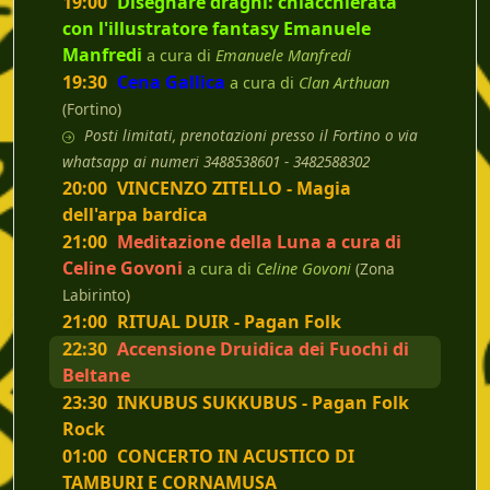
19:00
Disegnare draghi: chiacchierata
con l'illustratore fantasy Emanuele
Manfredi
a cura di
Emanuele Manfredi
19:30
Cena Gallica
a cura di
Clan Arthuan
(Fortino)
Posti limitati, prenotazioni presso il Fortino o via
whatsapp ai numeri 3488538601 - 3482588302
20:00
VINCENZO ZITELLO - Magia
dell'arpa bardica
21:00
Meditazione della Luna a cura di
Celine Govoni
a cura di
Celine Govoni
(Zona
Labirinto)
21:00
RITUAL DUIR - Pagan Folk
22:30
Accensione Druidica dei Fuochi di
Beltane
23:30
INKUBUS SUKKUBUS - Pagan Folk
Rock
01:00
CONCERTO IN ACUSTICO DI
TAMBURI E CORNAMUSA